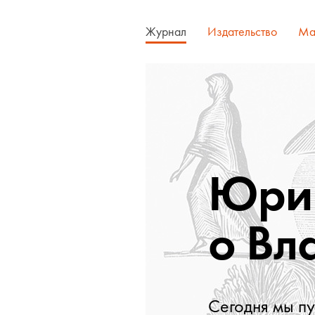
Журнал
Издательство
Ма
Юрий
о Вл
Cегодня мы п