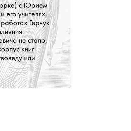
Йорке) с Юрием
и его учителях,
 работах Герчук
влияния
евича не стало,
корпус книг
твоведу или