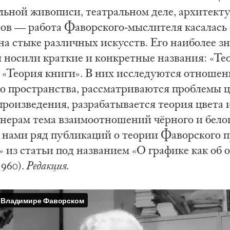
ьной живописи, театральном деле, архитекту
ов — работа Фаворского-мыслителя касалась 
 на стыке различных искусств. Его наиболее 
 носили краткие и конкретные названия: «Те
, «Теория книги». В них исследуются отношен
го пространства, рассматриваются проблемы 
роизведения, разрабатывается теория цвета 
ерам тема взаимоотношений чёрного и белог
нами ряд публикаций о теории Фаворского 
 из статьи под названием «О графике как об 
1960).
Редакция.