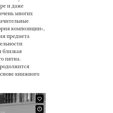
ре и даже
очень многих
значительные
ория композиции»,
ия предмета
цельности
и близкая
о пятна.
продолжится
основе книжного