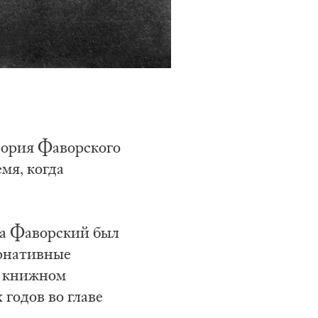
Теория Фаворского
мя, когда
да Фаворский был
рнативные
в книжном
 годов во главе