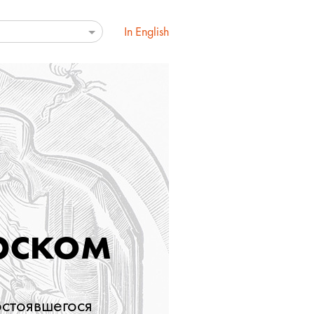
In English
рском
остоявшегося