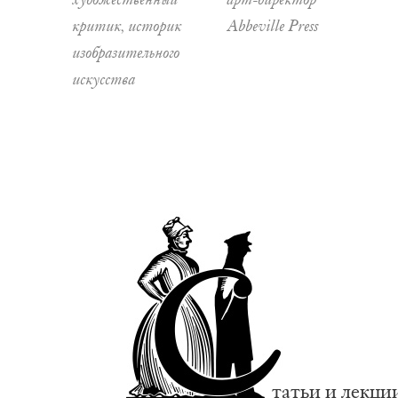
критик, историк
Abbeville Press
изобразительного
искусства
татьи и лекци