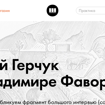
газин
Практика
 Герчук
адимире Фаво
убликуем фрагмент большого интервью (с