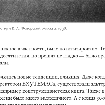
нгатер и В. А. Фаворский. Москва, 1938.
книжное в частности, было политизировано. 
 десятилетия, но прошла не гладко — было вре
али.
влялись новые тенденции, влияния. Даже ког
и ректором ВХУТЕМАСа, существовали альте
 например конструктивистская книга. Также 
мени было много эклектичного. А с конца 30-х
ии стоял чистый натурализм.