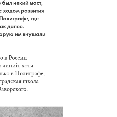
 был некий мост,
с ходом развития
Полиграфе, где
ак далее.
торую им внушали
о в России
з линий, хотя
лько в Полиграфе,
градская школа
аворского.