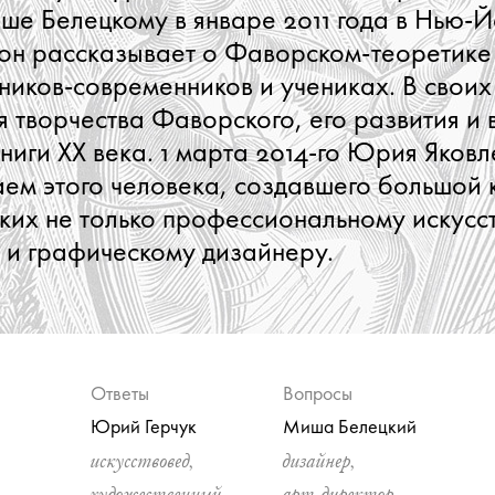
ше Белецкому в январе 2011 года в Нью-
 он рассказывает о Фаворском-теоретике 
ников-современников и учениках. В своих
я творчества Фаворского, его развития и 
книги XX века. 1 марта 2014-го Юрия Яковл
ем этого человека, создавшего большой 
зких не только профессиональному искусс
 и графическому дизайнеру.
Ответы
Вопросы
Юрий Герчук
Миша Белецкий
искусствовед,
дизайнер,
художественный
арт-директор