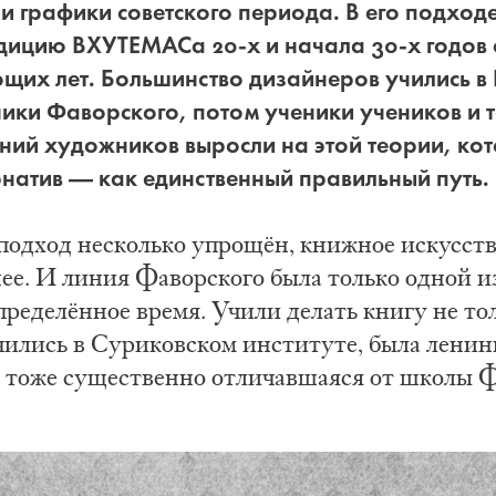
 графики советского периода. В его подходе
ицию ВХУТЕМАСа 20-х и начала 30-х годов 
щих лет. Большинство дизайнеров учились в 
ики Фаворского, потом ученики учеников и т
ний художников выросли на этой теории, ко
рнатив — как единственный правильный путь.
подход несколько упрощён, книжное искусств
ее. И линия Фаворского была только одной и
пределённое время. Учили делать книгу не то
чились в Суриковском институте, была ленин
 тоже существенно отличавшаяся от школы Ф