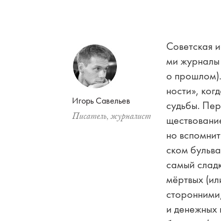
Со­вет­ская и
ми жур­на­лы 
о про­шлом).
но­сти», ко­г
Игорь Са­ве­льев
судь­бы. Пер
Пи­са­тель, жур­на­лист
ще­ство­ва­ни
но вспо­мнит
ском буль­ва
са­мый слад­к
мёрт­вых (ил
сто­рон­ни­ми
и де­неж­ных 