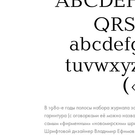
В 1980-е го­ды по­ло­сы на­бо­ра жур­на­ла з
гар­ни­ту­ра (с ого­вор­ка­ми её мож­но на­зв
са­мым «фир­мен­ным» «но­во­ми­р­ским» шри
Шриф­то­вой ди­зай­нер Вла­ди­мир Ефи­мов