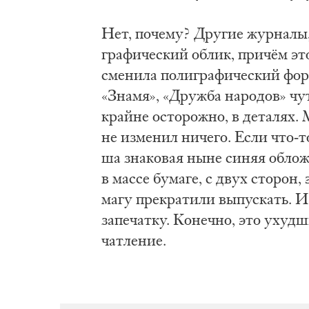
Нет, по­че­му? Дру­гие жур­на­лы,
гра­фи­че­ский об­лик, при­чём эт
сме­ни­ла по­ли­гра­фи­че­ский фо
«Зна­мя», «Друж­ба на­ро­дов» чу
край­не осто­рож­но, в де­та­лях.
не из­ме­нил ни­че­го. Если что-
ша зна­ко­вая ны­не си­няя об­лож­
в мас­се бу­ма­ге, с двух сто­рон,
ма­гу пре­кра­ти­ли вы­пус­кать. 
за­пе­чат­ку. Ко­неч­но, это ухуд­
чат­ле­ние.