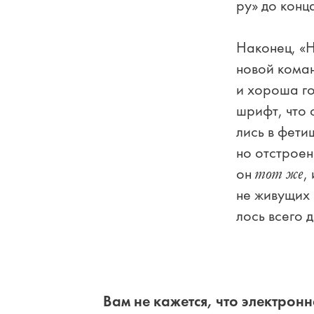
ру» до кон­ца
На­ко­нец, «
но­вой ко­ман
и хо­ро­ша го
шрифт, что он
лись в фе­тиш
но от­стро­е
он
,
тот же
не жи­ву­щих 
лось все­го д
Вам не ка­жет­ся, что элек­трон­н