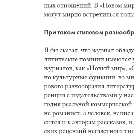
ных от­но­ше­ний. В «Но­вом ми­ре»
мо­гут мир­но встре­тить­ся толь­
При та­ком сти­ле­вом раз­но­об­р
Я бы ска­зал, что жур­нал об­ла­да
ли­ти­че­ские по­зи­ции име­ют­ся
жур­на­лов, как «Но­вый мир», «
но куль­тур­ные функ­ции, во мно
ро­во­го раз­но­об­ра­зия ли­те­ра­
рен­ция с из­да­тель­ства­ми у на
го­дня ре­аль­ной ком­мер­че­ской
не ро­ма­нист, а че­ло­век, на­пи
сит­ся и к ав­то­рам рас­ска­зов, и
ских ре­цен­зий не­га­зет­но­го ти