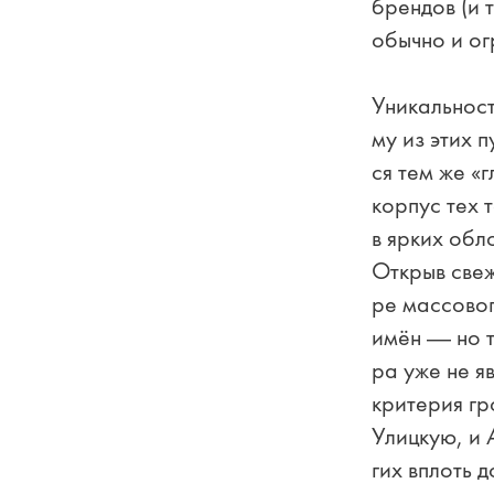
брен­дов (и т
обыч­но и огра
Уни­каль­нос
му из этих пу
ся тем же «г
кор­пус тех т
в яр­ких об­
От­крыв све­ж
ре мас­со­во­
имён — но тол
ра уже не яв­
кри­те­рия гр
Улиц­кую, и А
гих вплоть до