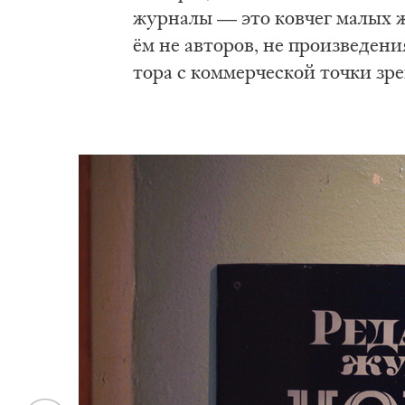
жур­на­лы — это ков­чег ма­лых 
ём не ав­то­ров, не про­из­ве­де­н
то­ра с ком­мер­че­ской точ­ки зре­