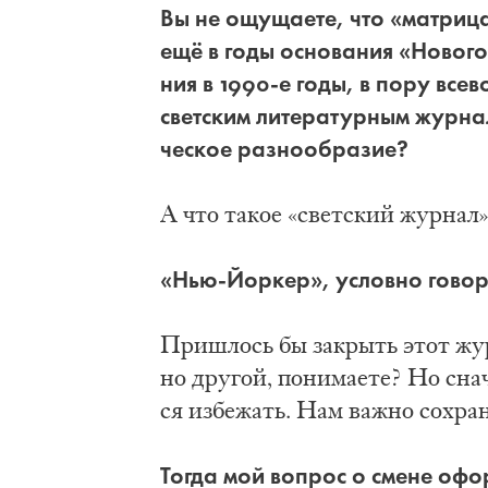
Вы не ощу­ща­е­те, что «мат­ри­ца»
ещё в го­ды осно­ва­ния «Но­во­г
ния в 1990-е го­ды, в по­ру все­
свет­ским ли­те­ра­тур­ным жур­на
че­ское раз­но­об­ра­зие?
А что та­кое «свет­ский жур­нал»
«Нью-Йор­кер», услов­но го­во­р
При­шлось бы за­крыть этот жур­
но дру­гой, по­ни­ма­е­те? Но сна
ся из­бе­жать. Нам важ­но со­хра­
То­гда мой во­прос о сме­не офор