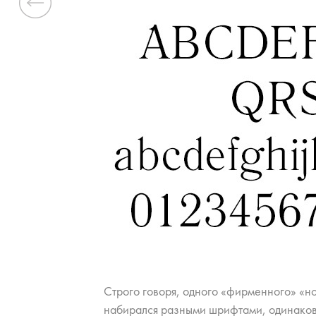
Previous
Стро­го го­во­ря, од­но­го «фир­мен­но­го» «но
на­би­рал­ся раз­ны­ми шриф­та­ми, оди­на­ко­