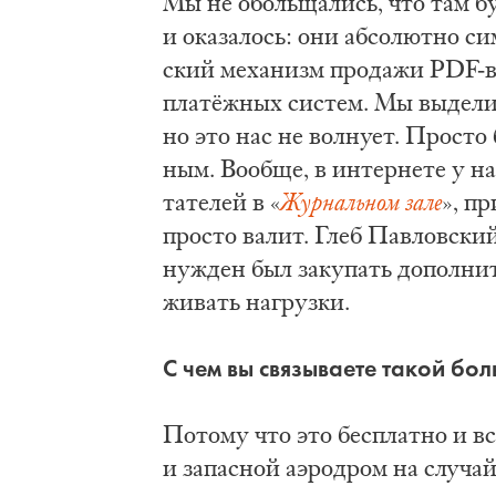
Мы не обо­льща­лись, что там бу­
и ока­за­лось: они аб­со­лют­но си
ский ме­ха­низм про­да­жи PDF-ве
пла­тёж­ных си­стем. Мы вы­де­ли­
но это нас не вол­ну­ет. Про­сто 
ным. Во­об­ще, в ин­тер­не­те у 
та­те­лей в «
Жур­наль­ном за­ле
», пр
про­сто ва­лит. Глеб Пав­лов­ский,
ну­жден был за­ку­пать до­пол­ни­т
жи­вать на­груз­ки.
С чем вы свя­зы­ва­е­те та­кой бо
По­то­му что это бес­плат­но и 
и за­пас­ной аэро­дром на слу­ча