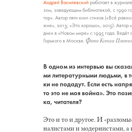
Ан­дрей Ва­си­лев­ский
ра­бо­та­ет в жур­на­л
зом, за­ве­ду­ю­щим биб­лио­те­кой, с 1990 г
тор». Ав­тор пя­ти книг сти­хов («Всё рав­н
жие», 2013; «Это хо­ро­шо», 2015). Ав­тор мн
ди­ки в «Но­вом ми­ре» с 1995 го­да. Ведёт се­
Горь­ко­го в Моск­ве.
Фо­то Ксе­нии Плот­ни­
В од­ном из ин­тер­вью вы ска­за­
ми ли­те­ра­тур­ны­ми людь­ми, в т
ки не по­да­дут. Если есть на­пря­
то это не моя вой­на». Это по­зи­
ка, чи­та­те­ля?
Это и то и дру­гое. И «раз­ло­мы»
на­ли­ста­ми и мо­дер­ни­ста­ми, 