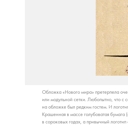
Об­лож­ка «Но­во­го ми­ра» пре­тер­пе­ла оче
или мо­дуль­ной сет­ки. Лю­бо­пыт­но, что с 
на об­лож­ке был ред­ким го­стем. И ло­го­тип,
Кра­ше­нная в мас­се го­лу­бо­ва­тая бу­ма­га 
в со­ро­ко­вых го­дах, а при­выч­ный ло­го­тип