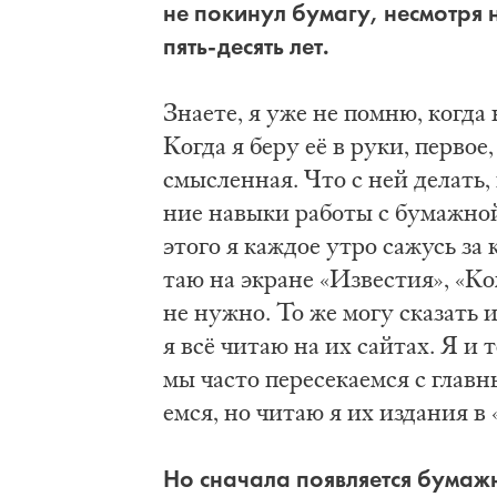
не по­ки­нул бу­ма­гу, не­смот­ря
пять-­де­сять лет.
Зна­е­те, я уже не по­мню, ко­гда 
Ко­гда я бе­ру её в ру­ки, пер­вое
смыс­лен­ная. Что с ней де­лать, 
ние на­вы­ки ра­бо­ты с бу­маж­но
это­го я каж­дое утро са­жусь за 
таю на экра­не «Из­ве­стия», «Ком
не нуж­но. То же мо­гу ска­зать 
я всё чи­таю на их сай­тах. Я и 
мы ча­сто пе­ре­се­ка­ем­ся с глав
ем­ся, но чи­таю я их из­да­ния в
Но сна­ча­ла по­яв­ля­ет­ся бу­ма