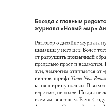
Бе­се­да с глав­ным ре­дак­т
жур­на­ла «Но­вый мир» Ан­
Раз­го­вор о ди­зай­не жур­на­ла н
ни­ма­нии у не­го нет. Бо­лее то­г
ет раз­ру­шить при­выч­ный об­ра­з 
пре­дель­но прост и не­за­ме­тен. 
луй, не­мно­гим от­ли­ча­ет­ся от 
нён­ное, шрифт
Times New Roma
ка на ши­ри­ну по­ло­сы. В вы­ход
вёрст­ка», не бо­лее. Но для не­ск
ва­е­мым, зна­ко­вым. В 2005 го­