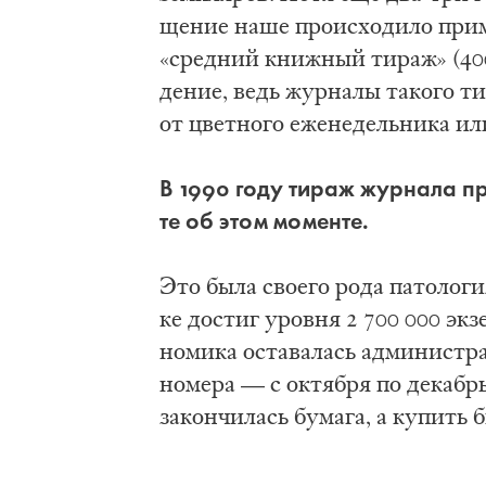
ще­ние на­ше про­ис­хо­ди­ло при­
«сред­ний книж­ный ти­раж» (4000
де­ние, ведь жур­на­лы та­ко­го ти
от цвет­но­го еже­не­дель­ни­ка или
В 1990 го­ду ти­раж жур­на­ла пре
те об этом мо­мен­те.
Это бы­ла сво­е­го ро­да па­то­ло­
ке до­стиг уров­ня 2 700 000 эк­з
но­ми­ка оста­ва­лась ад­ми­ни­стр
но­ме­ра — с ок­тя­бря по де­кабрь
за­кон­чи­лась бу­ма­га, а ку­пить 