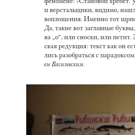
фе­но­ме­не: «Ста­но­вой хре­бет.
и вер­сталь­щи­ки, ви­ди­мо, на­шл
во­пло­ще­ния. Имен­но тот шриф
Да, та­кие вот за­глав­ные бук­вы,
ва „о“, или снос­ки, или пе­тит. Э
ская ре­дук­ция: текст как он ес
лись ра­зо­брать­ся с па­ра­док­со
ем Ва­си­лев­ским
.