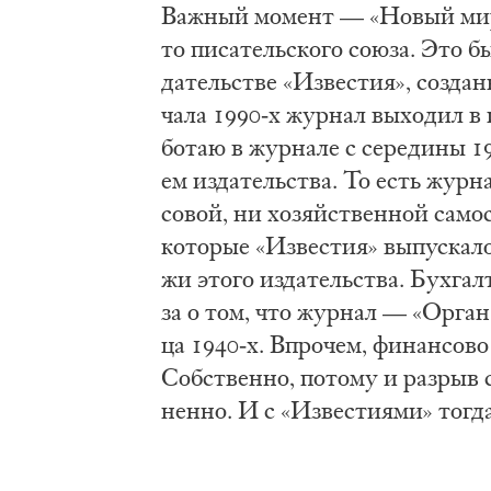
Важ­ный мо­мент — «Но­вый мир» б
то пи­са­тель­ско­го со­ю­за. Это 
да­тель­стве «Из­ве­стия», со­зда
ча­ла 1990-х жур­нал вы­хо­дил в 
бо­таю в жур­на­ле с се­ре­ди­ны 
ем из­да­тель­ства. То есть жур­н
со­вой, ни хо­зяй­ствен­ной са­мо­
ко­то­рые «Из­ве­стия» вы­пус­ка­л
жи это­го из­да­тель­ства. Бух­гал
за о том, что жур­нал — «Ор­ган 
ца 1940-х. Впро­чем, фи­нан­со­во и
Соб­ствен­но, по­то­му и раз­рыв с
нен­но. И с «Из­ве­сти­я­ми» то­г