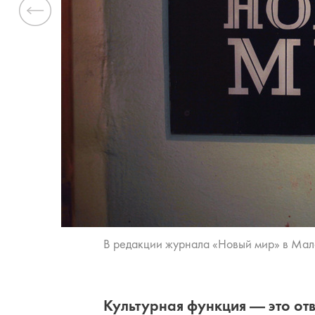
Previous
В ре­дак­ции жур­на­ла «Но­вый мир» в Ма­ло
Ми­ха­ил Бу­тов
Сер­гей Ко­стыр­ко
Фо­то
Куль­тур­ная функ­ция — это от­ве