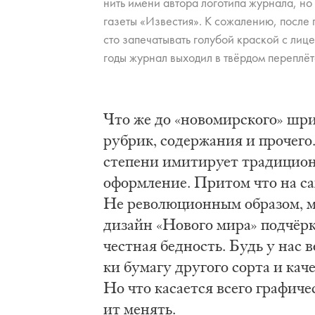
нить име­ни ав­то­ра ло­го­ти­па жур­на­ла, н
га­зе­ты «Из­ве­стия». К со­жа­ле­нию, по­сле
сто за­пе­ча­ты­вать го­лу­бой крас­кой с ли
го­ды жур­нал вы­хо­дил в твёр­дом пе­ре­плёт
Что же до «но­во­мир­ско­го» шриф
руб­рик, со­дер­жа­ния и про­че­го
сте­пе­ни ими­ти­ру­ет тра­ди­ци­о
оформ­ле­ние. При­том что на са­м
Не ре­во­лю­ци­он­ным об­ра­зом, 
ди­зайн «Но­во­го ми­ра» под­чёр­к
чест­ная бед­ность. Будь у нас в
ки бу­ма­гу дру­го­го сор­та и ка
Но что ка­са­ет­ся все­го гра­фи­че
ит ме­нять.