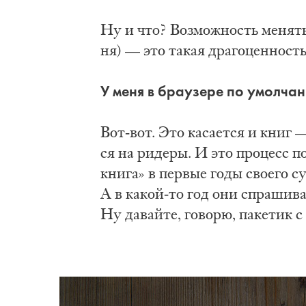
Ну и что? Воз­мож­ность ме­нять 
ня) — это та­кая дра­го­цен­ность
У ме­ня в бра­у­зе­ре по умол­ч
Вот-вот. Это ка­са­ет­ся и книг —
ся на ри­де­ры. И это про­цесс п
кни­га» в пер­вые го­ды сво­е­го 
А в ка­кой-то год они спра­ши­ва
Ну да­вай­те, го­во­рю, па­ке­тик