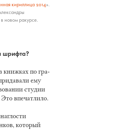
нная кириллица 2014
нная кириллица 2014
нная кириллица 2014
нная кириллица 2014
».
 Александры
ё в новом ракурсе.
ра шрифта?
 книж­ках по гра­
и придавали ему
твовании студии
 Это впечатлило.
 наглости
енков, который