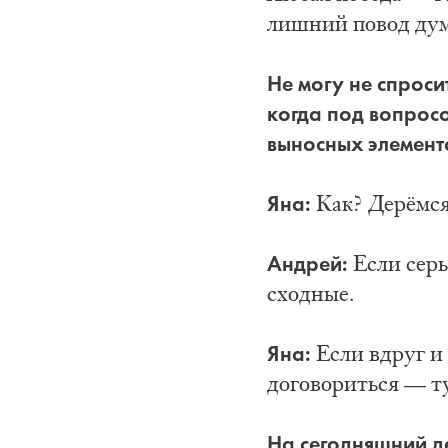
лишний повод дум
Не могу не спроси
когда под вопросо
выносных элемент
Яна:
Как? Дерёмся
Андрей:
Если серь
сходные.
Яна:
Если вдруг и
договориться — ту
На сегодняшний д