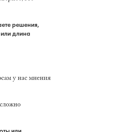
аете решения,
 или длина
осам у нас мнения
есложно
оты или