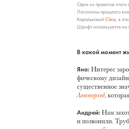
Один из проектов этого 
Логотипом прошлого кон
Корольковой
Cless
Cless
Cless
Cless
, в эт
Шрифт используется на 
В какой момент ж
Яна:
Интерес зарод
фи­че­ско­му ди­зай
существенное зна
Леттерхед
, котора
Андрей:
Нам захот
и позвонили. Труб