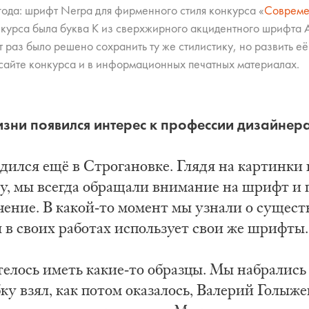
года: шрифт Nerpa для фирменного стиля конкурса «
Совреме
Совреме
Совреме
Совреме
курса была буква К из сверхжирного акцидентного шрифта
от раз было решено сохранить ту же стилистику, но развить е
сайте конкурса и в информационных печатных материалах.
изни появился интерес к профессии дизайне
ился ещё в Строгановке. Гля­дя на кар­тин­ки в
­ну, мы все­гда об­ра­ща­ли вни­ма­ние на шрифт 
чение. В какой-то момент мы узнали о сущес
я в своих работах использует свои же шрифты.
елось иметь какие-то образцы. Мы набрались
ку взял, как потом оказалось, Валерий Голыж