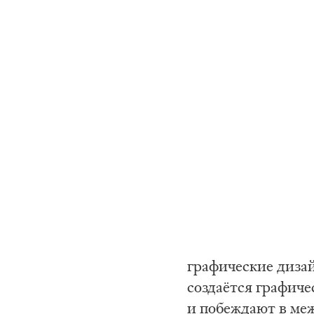
графические диза
создаётся графиче
и побеждают в ме