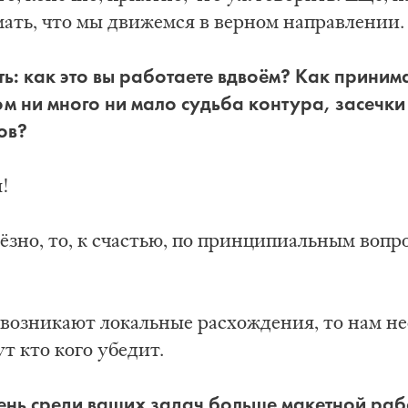
ать, что мы движемся в верном направлении.
ть: как это вы работаете вдвоём? Как приним
м ни много ни мало судьба контура, засечки
ов?
!
ёзно, то, к счастью, по принципиальным вопр
 возникают локальные расхождения, то нам н
т кто кого убедит.
ень среди ваших задач больше макетной раб