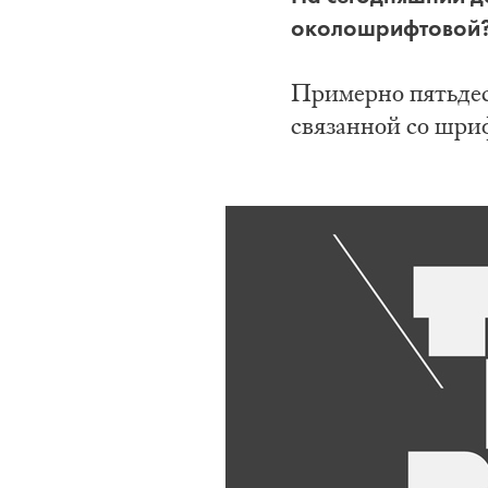
околошрифтовой
Примерно пятьдеся
связанной со шриф