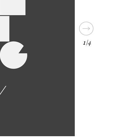
Next
1
/
4