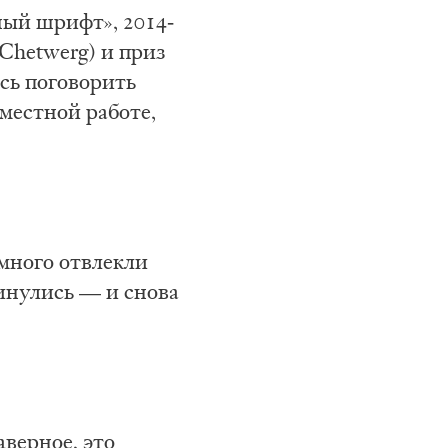
ный шрифт», 2014-
Chetwerg) и приз
сь поговорить
вместной работе,
емного отвлекли
кинулись — и снова
аверное, это