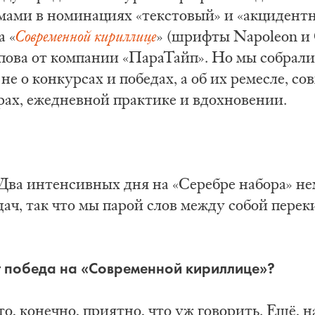
омами в номинациях «текстовый» и «акцидент
а «
Современной кириллице
» (шрифты Napoleon и 
ова от компании «ПараТайп». Но мы собрали
не о конкурсах и победах, а об их ремесле, со
ах, ежедневной практике и вдохновении.
 Два интенсивных дня на «Серебре набора» н
дач, так что мы парой слов между собой пере
ит победа на «Современной кириллице»?
о, конечно, приятно, что уж говорить. Ещё, н