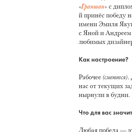
«
Граншан
» с дипл
й принёс победу н
имени Эмиля Якуп
с Яной и Андреем 
любимых дизайнер
Как настроение?
Рабочее
(смеются)
.
нас от текущих за
нырнули в будни.
Что для вас знач
Любая победа — эт