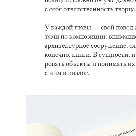
с се­бя от­вет­ствен­ность твор­ца
У каж­дой гла­вы — свой по­вод дл
та­ми по ком­по­зи­ции: вни­ма­ние
ар­хи­тек­тур­ное со­ору­же­ние, сл
ко­неч­но, кни­ги. В сущ­но­сти, н
ро­вать объ­ек­ты и по­ни­мать их 
с ним в диа­лог.