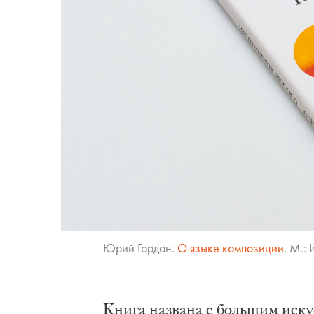
Юрий Гор­дон.
О язы­ке ком­по­зи­ции
. М.: 
Кни­га на­зва­на с боль­шим ис­ку