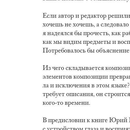
Если ав­тор и ре­дак­тор ре­ши­л
хо­чешь не хо­чешь, а сле­до­ва­л
я на­де­ял­ся бы про­честь, как ра­
как мы ви­дим пред­ме­ты и вос­пр
По­тре­бо­ва­лось бы объ­яс­не­ние
Из че­го ск­ла­ды­ва­ет­ся ком­по­
эле­мен­тов ком­по­зи­ции пре­вра­
ла и ис­клю­че­ния в этом язы­ке?
тре­бу­ет опи­са­ния, он стро­ит­ся
ко­го-то вре­ме­ни.
В пре­ди­сло­вии к кни­ге Юрий Г
с устрой­ством гла­за и вос­при­я