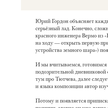
Юрий Гор­дон объ­яс­ня­ет каж­дый
серьёз­ный лад. Ко­неч­но, слож­но
крас­но­го ин­же­не­ра Вер­мо из 
на хо­ду — от­крыть пер­вую при­чи
устрой­ства зем­но­го ша­ра») по­я
И мы вчи­ты­ва­ем­ся, го­то­вим­ся 
по­до­зри­тель­ной днев­ни­ко­вой
тум про Тют­че­ва, да­лее сле­ду
и язы­ка ком­по­зи­ции ав­тор изу­
По­то­му и по­яв­ля­ет­ся при­пис
по­зи­ции, слов­но он уже дав­но с