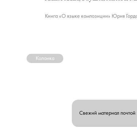
Кни­га «О язы­ке ком­по­зи­ции» Юрия Гор­д
Колонка
Свежий материал почтой