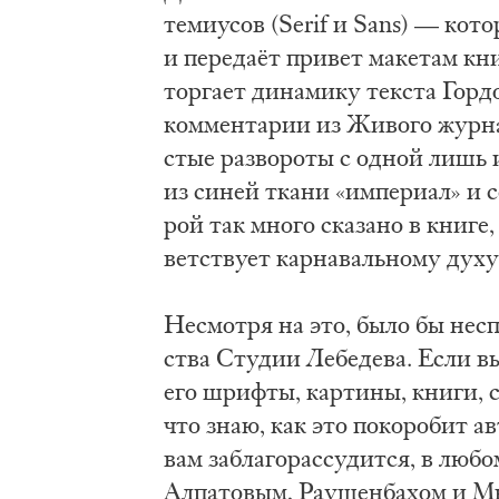
те­ми­у­сов (Serif и Sans) — ко­то
и пе­ре­даёт при­вет ма­ке­там кн
тор­га­ет ди­на­ми­ку тек­ста Гор­
ком­мен­та­рии из Жи­во­го жур­на
стые раз­во­ро­ты с од­ной лишь 
из си­ней тка­ни «им­пе­ри­ал» и с
рой так мно­го ска­за­но в кни­ге,
вет­ству­ет кар­на­валь­но­му ду­ху
Не­смот­ря на это, бы­ло бы не­спр
ства Сту­дии Ле­бе­де­ва. Если вы
его шриф­ты, кар­ти­ны, кни­ги, ст
что знаю, как это по­ко­ро­бит ав
вам за­бла­го­рас­су­дит­ся, в лю­
Ал­па­то­вым, Ра­у­шен­ба­хом и М