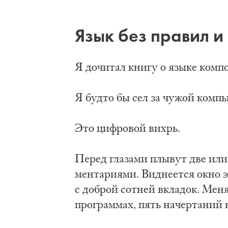
Язык без пра­вил и 
Я до­чи­тал кни­гу о язы­ке ком­по
Я буд­то бы сел за чу­жой ком­пь
Это циф­ро­вой вихрь.
Пе­ред гла­за­ми плы­вут две или 
мен­та­ри­я­ми. Вид­не­ет­ся ок­но 
с до­брой сот­ней вк­ла­док. Ме­ня
про­грам­мах, пять на­чер­та­ний 