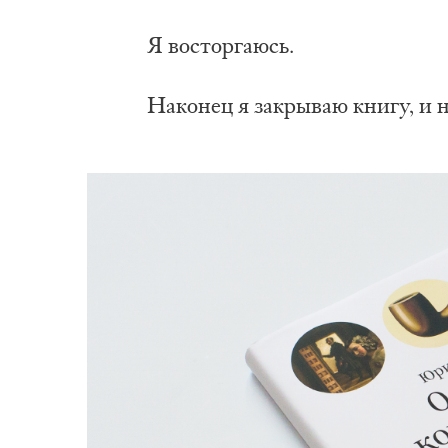
Я вос­тор­га­юсь.
На­ко­нец я за­кры­ваю кни­гу, и н