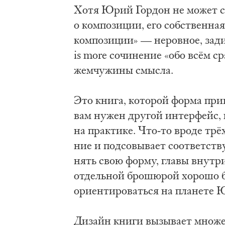
Хо­тя Юрий Гор­дон не мо­жет скр
о ком­по­зи­ции, его соб­ствен­на
ком­по­зи­ции» — не­ров­ное, за­ди
is more со­чи­не­ние «обо всём ср
жем­чу­жи­ны смыс­ла.
Это кни­га, ко­то­рой фор­ма при­в
вам ну­жен дру­гой ин­тер­фейс, 
на прак­ти­ке. Что-то вро­де трёхм
ние и под­со­вы­ва­ет со­от­вет­с
нять свою фор­му, гла­вы вну­три н
от­дель­ной бро­шю­рой хо­ро­шо 
ори­ен­ти­ро­вать­ся на пла­не­те 
Ди­зайн кни­ги вы­зы­ва­ет мно­же