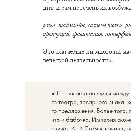
дит, и сам пе­ре­чень их воз­бу­жд
ра­ма, тайм­лайн, си­ло­вые точ­ки, рит
про­пор­ций, гра­ви­та­ция, ин­тер­фейс
Это сла­га­е­мые ни мно­го ни ма­
ве­че­ской де­я­тель­но­сти».
«Нет ни­ка­кой раз­ни­цы меж­ду к
го те­ат­ра, то­вар­но­го зна­ка,
го пред­ло­же­ния. Бо­лее то­го, 
что и ба­боч­ка. Им­пе­рия ском­
спи­чек. <...> Ском­по­но­ван да­