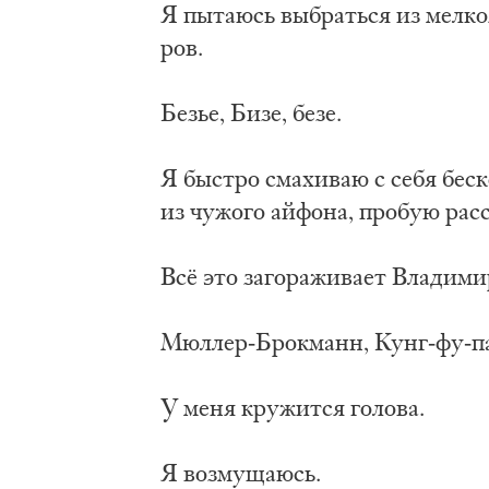
Я пы­та­юсь вы­брать­ся из мел­ко­я
ров.
Безье, Би­зе, бе­зе.
Я бы­стро сма­хи­ваю с се­бя бес­к
из чу­жо­го ай­фо­на, про­бую рас
Всё это за­го­ра­жи­ва­ет Вла­ди­
Мюл­лер-Брок­манн, Кунг-фу-пан
У ме­ня кру­жит­ся го­ло­ва.
Я воз­му­ща­юсь.